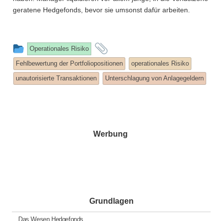
geratene Hedgefonds, bevor sie umsonst dafür arbeiten.
This
and
Operationales Risiko
entry
tagged
Fehlbewertung der Portfoliopositionen
operationales Risiko
was
unautorisierte Transaktionen
Unterschlagung von Anlagegeldern
posted
in
Werbung
Grundlagen
Das Wesen Hedgefonds