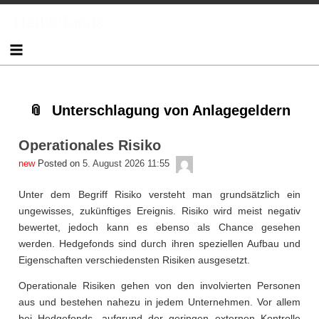
Skip
Skip
Skip
Skip
Skip
Skip
Skip
Skip
Skip
Skip
Skip
Skip
Hedgefonds
to
to
to
to
to
to
to
to
to
to
to
to
content
TEXT-
NAV_MENU-
NAV_MENU-
NAV_MENU-
NAV_MENU-
NAV_MENU-
NAV_MENU-
MSCHANDL
TEXT-
TEXT-
TEXT-
7
2
3
4
5
6
7
3
6
8
Unterschlagung von Anlagegeldern
Operationales Risiko
admin
Posted on
5. August 2026 11:55
Unter dem Begriff Risiko versteht man grundsätzlich ein
ungewisses, zukünftiges Ereignis. Risiko wird meist negativ
bewertet, jedoch kann es ebenso als Chance gesehen
werden. Hedgefonds sind durch ihren speziellen Aufbau und
Eigenschaften verschiedensten Risiken ausgesetzt.
Operationale Risiken gehen von den involvierten Personen
aus und bestehen nahezu in jedem Unternehmen. Vor allem
bei Hedgefonds, aufgrund der geringen externen Kontrolle