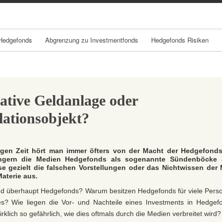
Skip
Skip
Skip
Skip
Skip
Skip
Skip
Skip
Skip
Skip
Skip
Skip
to
to
to
to
to
to
to
to
to
to
to
to
content
TEXT-
NAV_MENU-
NAV_MENU-
NAV_MENU-
NAV_MENU-
NAV_MENU-
NAV_MENU-
MSCHANDL
TEXT-
TEXT-
TEXT-
7
2
3
4
5
6
7
3
6
8
Hedgefonds
Abgrenzung zu Investmentfonds
Hedgefonds Risiken
ative Geldanlage oder
lationsobjekt?
igen Zeit hört man immer öfters von der Macht der Hedgefonds
angern die Medien Hedgefonds als sogenannte Sündenböcke 
se gezielt die falschen Vorstellungen oder das Nichtwissen de
aterie aus.
nd überhaupt Hedgefonds? Warum besitzen Hedgefonds für viele Pers
es? Wie liegen die Vor- und Nachteile eines Investments in Hedgef
klich so gefährlich, wie dies oftmals durch die Medien verbreitet wird?