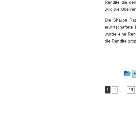
Rendite die den
wird die Überren
Die Sharpe Rati
erwirtschaftet
wurde eine Rend
die Rendite prop
T
P
e
Seitennumm
1
2
…
19
w
der
p
Beiträge
in