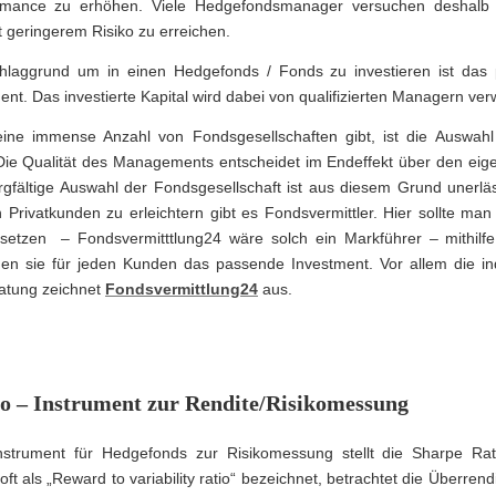
rmance zu erhöhen. Viele Hedgefondsmanager versuchen deshalb 
 geringerem Risiko zu erreichen.
hlaggrund um in einen Hedgefonds / Fonds zu investieren ist das p
. Das investierte Kapital wird dabei von qualifizierten Managern verw
ine immense Anzahl von Fondsgesellschaften gibt, ist die Auswahl 
Die Qualität des Managements entscheidet im Endeffekt über den eig
orgfältige Auswahl der Fondsgesellschaft ist aus diesem Grund unerlä
 Privatkunden zu erleichtern gibt es Fondsvermittler. Hier sollte man
 setzen – Fondsvermitttlung24 wäre solch ein Markführer – mithilf
n sie für jeden Kunden das passende Investment. Vor allem die ind
atung zeichnet
Fondsvermittlung24
aus.
o – Instrument zur Rendite/Risikomessung
Instrument für Hedgefonds zur Risikomessung stellt die Sharpe Rat
ft als „Reward to variability ratio“ bezeichnet, betrachtet die Überrend