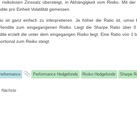
 risikolosen Zinssatz übersteigt, in Abhängigkeit vom Risiko. Mit de
dite pro Einheit Volatilität gemessen.
o ist ganz einfach zu interpretieren. Je höher die Ratio ist, umso 
e Rendite zum eingegangenen Risiko. Liegt die Sharpe Ratio über 0
ite erzielt die unter dem eingegangen Risiko liegt. Eine Ratio von 1 
ortional zum Risiko steigt.
his
and
erformance
Performance Hedgefonds
Risiko Hedgefonds
Sharpe R
ntry
tagged
erierung
Nächste
as
osted