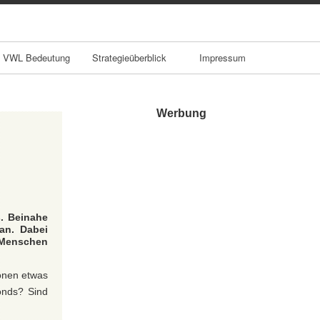
VWL Bedeutung
Strategieüberblick
Impressum
Werbung
. Beinahe
an. Dabei
r Menschen
onen etwas
onds? Sind