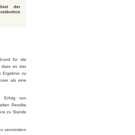
biet der
rständnis
Grund für die
t, dass es das
es Ergebnis zu
sser als eine
n Erfolg von
lten Rendite
ance zu Stande
zu vermindern