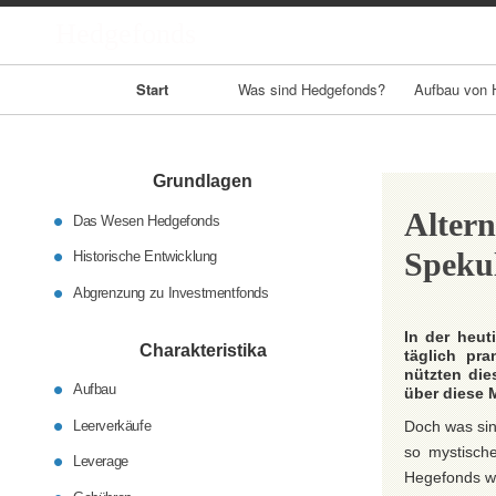
Hedgefonds
Primary
Start
Was sind Hedgefonds?
Aufbau von 
Navigation
Grundlagen
Altern
Das Wesen Hedgefonds
Speku
Historische Entwicklung
Abgrenzung zu Investmentfonds
In der heut
Charakteristika
täglich pr
nützten die
Aufbau
über diese M
Leerverkäufe
Doch was si
so mystisch
Leverage
Hegefonds wir