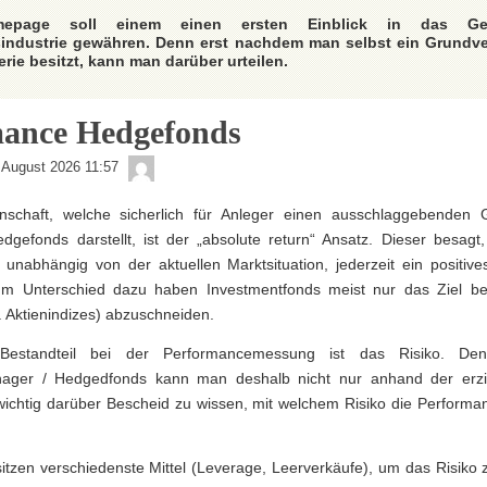
epage soll einem einen ersten Einblick in das Ge
industrie gewähren. Denn erst nachdem man selbst ein Grundve
rie besitzt, kann man darüber urteilen.
mance Hedgefonds
admin
 August 2026 11:57
nschaft, welche sicherlich für Anleger einen ausschlaggebenden 
Hedgefonds darstellt, ist der „absolute return“ Ansatz. Dieser besag
t, unabhängig von der aktuellen Marktsituation, jederzeit ein positiv
. Im Unterschied dazu haben Investmentfonds meist nur das Ziel be
 Aktienindizes) abzuschneiden.
 Bestandteil bei der Performancemessung ist das Risiko. De
ger / Hedgedfonds kann man deshalb nicht nur anhand der erzie
t wichtig darüber Bescheid zu wissen, mit welchem Risiko die Perform
tzen verschiedenste Mittel (Leverage, Leerverkäufe), um das Risiko 