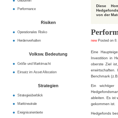
Gebühren
Diese Hom
Performance
Hedgefonds
von der Mate
Risiken
Perfor
Operationales Risiko
Herdenverhalten
Posted on
8.
Eine Haupteige
Volksw. Bedeutung
Investition in 
Größe und Marktmacht
oberste Ziel is
erwirtschaften
Einsatz im Asset Allocation
Benchmark (z.B.
Strategien
Ein wichtiger
Hedgefondsmana
Strategieüberblick
ableiten. Es is
Marktneutrale
gekommen ist.
Ereignisorientierte
Hedgefonds besi