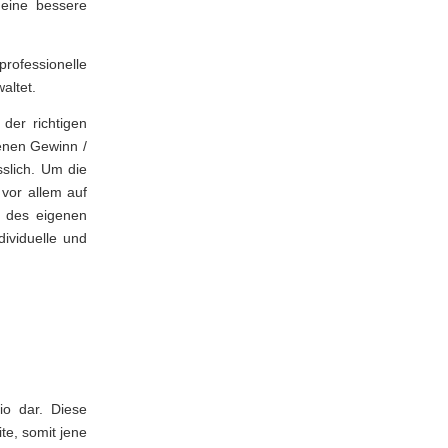
eine bessere
rofessionelle
altet.
der richtigen
enen Gewinn /
sslich. Um die
 vor allem auf
e des eigenen
ividuelle und
io dar. Diese
ite, somit jene