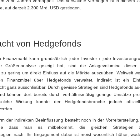
zten zehn Jahren verdoppelt. Das verwaltete Vermögen ist in diesem 
e, auf derzeit 2.300 Mrd. USD gestiegen.
cht von Hedgefonds
n Finanzmarkt kann grundsätzlich jeder Investor / jede Investoreng
ie Größenanalyse gezeigt hat, sind die Anlagevolumina dieser 
 zu gering um direkt Einfluss auf die Märkte auszuüben. Weltweit we
n Finanzmittel über Hedgefonds verwaltet. Indirekt ist ein Ein
cht ganz ausschließbar. Durch gewisse Strategien sind Hedgefonds auch
und können dort bereits durch verhältnismäßig geringe Umsätze pr
solche Wirkung konnte der Hedgefondsbranche jedoch offiziel
erden.
m der indirekten Beeinflussung besteht noch in der Vorreiterstellung
ohne dass man es mitbekommt, die gleichen Strategien
tegien nach. Ihr Engagement dabei ist meist wesentlich höher, wod