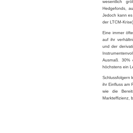
wesentlich grö
Hedgefonds, au
Jedoch kann es 
der LTCM-Krise
Eine immer öft
auf ihr verhält
und der derivat
Instrumentenvo
Ausmaß. 30% d
höchstens ein L
Schlussfolgern 
ihr Einfluss am
wie die Bereit
Markteffizienz, 