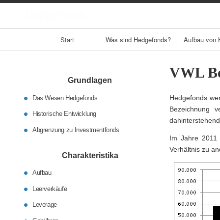
Hedgefonds
Primary
Start
Was sind Hedgefonds?
Aufbau von 
Navigation
VWL Be
Grundlagen
Hedgefonds werd
Das Wesen Hedgefonds
Bezeichnung v
Historische Entwicklung
dahinterstehend
Abgrenzung zu Investmentfonds
Im Jahre 2011 
Verhältnis zu a
Charakteristika
Aufbau
Leerverkäufe
Leverage