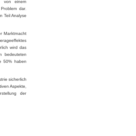
ll von einem
 Problem dar.
 Teil Analyse
er Marktmacht
erageeffektes
lich wird das
m bedeuteten
re 50% haben
ie sicherlich
tiven Aspekte,
rstellung der