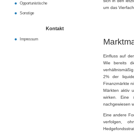
sich in den let
Opportunistische
um das Vierfach
Sonstige
Kontakt
Impressum
Marktma
Einfluss auf de
Wie bereits d
verhältnismäßig
2% der liquide
Finanzmärkte ni
Märkten aktiv 
wirken. Eine 
nachgewiesen w
Eine andere For
verfolgen, 
Hedgefondsstra