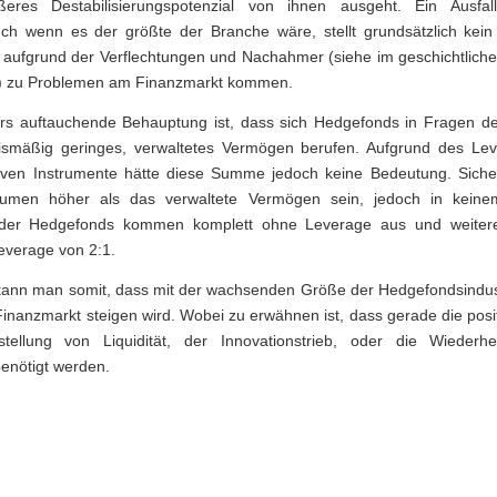
ßeres Destabilisierungspotenzial von ihnen ausgeht. Ein Ausfa
ch wenn es der größte der Branche wäre, stellt grundsätzlich kein
aufgrund der Verflechtungen und Nachahmer (siehe im geschichtlichen
) zu Problemen am Finanzmarkt kommen.
ers auftauchende Behauptung ist, dass sich Hedgefonds in Fragen d
nismäßig geringes, verwaltetes Vermögen berufen. Aufgrund des Lev
iven Instrumente hätte diese Summe jedoch keine Bedeutung. Sicher
lumen höher als das verwaltete Vermögen sein, jedoch in keine
er Hedgefonds kommen komplett ohne Leverage aus und weite
everage von 2:1.
kann man somit, dass mit der wachsenden Größe der Hedgefondsindustr
 Finanzmarkt steigen wird. Wobei zu erwähnen ist, dass gerade die posi
stellung von Liquidität, der Innovationstrieb, oder die Wiederhe
benötigt werden.