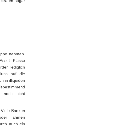
Zeitraum sogar
ruppe nehmen.
Asset Klasse
rden lediglich
fluss auf die
 in illiquiden
eisbestimmend
l noch nicht
. Viele Banken
 oder ahmen
urch auch ein