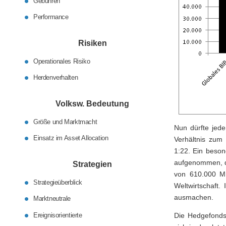
Gebühren
Performance
Risiken
Operationales Risiko
Herdenverhalten
Volksw. Bedeutung
Größe und Marktmacht
Nun dürfte jed
Einsatz im Asset Allocation
Verhältnis zum 
1:22. Ein beson
aufgenommen, da
Strategien
von 610.000 Mr
Strategieüberblick
Weltwirtschaft
ausmachen.
Marktneutrale
Ereignisorientierte
Die Hedgefondsb