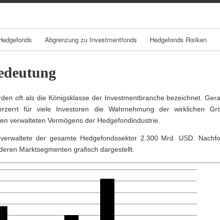
Skip
to
content
Hedgefonds
Abgrenzung zu Investmentfonds
Hedgefonds Risiken
deutung
en oft als die Königsklasse der Investmentbranche bezeichnet. Gera
erzerrt für viele Investoren die Wahrnehmung der wirklichen G
en verwalteten Vermögens der Hedgefondindustrie.
verwaltete der gesamte Hedgefondssektor 2.300 Mrd. USD. Nachfo
nderen Marktsegmenten grafisch dargestellt.