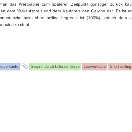
man das Wertpapier zum späteren Zeitpunkt günstiger zurück kaufe
chen dem Verkaufspreis und dem Kaufpreis den Gewinn dar. Es ist e
npotenzial beim short selling begrenzt ist (100%), jedoch dem 
lustrisiko steht.
and
erverkäufe
Gewinn durch fallende Kurse
Leerverkäufe
Short selling
tagged