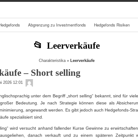
Skip
Skip
Skip
Skip
Skip
Skip
Skip
Skip
Skip
Skip
Skip
Skip
to
to
to
to
to
to
to
to
to
to
to
to
content
TEXT-
NAV_MENU-
NAV_MENU-
NAV_MENU-
NAV_MENU-
NAV_MENU-
NAV_MENU-
MSCHANDL
TEXT-
TEXT-
TEXT-
7
2
3
4
5
6
7
3
6
8
Hedgefonds
Abgrenzung zu Investmentfonds
Hedgefonds Risiken
Leerverkäufe
Charakteristika
»
Leerverkäufe
käufe – Short selling
admin
ni 2026 12:01
glischsprachig unter dem Begriff „short selling“ bekannt, sind für vie
 großer Bedeutung. Je nach Strategie können diese als Absicherun
ominimierung, angewandt werden. Es gibt jedoch auch Hedgefonds-Stra
äufe spezialisiert sind.
lling“ wird versucht anhand fallender Kurse Gewinne zu erwirtschafte
ausgeliehen, danach verkauft und zu einem späteren Zeitpunkt 