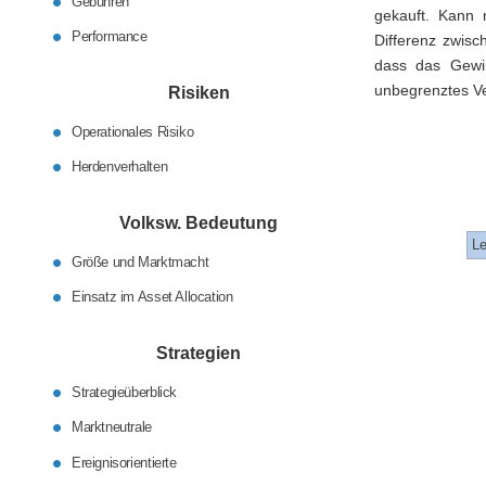
Gebühren
gekauft. Kann 
Performance
Differenz zwis
dass das Gewin
unbegrenztes Ver
Risiken
Operationales Risiko
Herdenverhalten
Volksw. Bedeutung
Le
Größe und Marktmacht
Einsatz im Asset Allocation
Strategien
Strategieüberblick
Marktneutrale
Ereignisorientierte