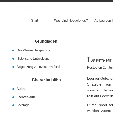
Hedgefonds
Primary
Start
Was sind Hedgefonds?
Aufbau von 
Navigation
Grundlagen
Das Wesen Hedgefonds
Leerver
Historische Entwicklung
Abgrenzung zu Investmentfonds
Posted on
28. Ju
Leerverkäufe, en
Charakteristika
Strategien von
Aufbau
somit zur Risik
rein auf Leeverk
Leerverkäufe
Durch „short se
Leverage
werden zuerst 