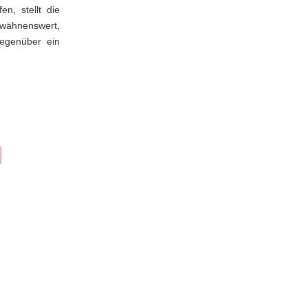
n, stellt die
rwähnenswert,
gegenüber ein