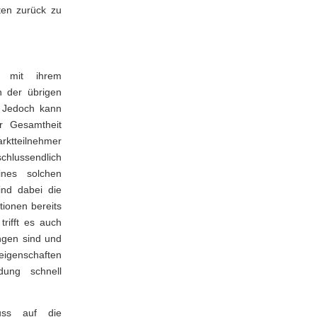
ten zurück zu
n mit ihrem
en der übrigen
. Jedoch kann
er Gesamtheit
rktteilnehmer
chlussendlich
nes solchen
ind dabei die
ionen bereits
trifft es auch
ngen sind und
seigenschaften
idung schnell
uss auf die