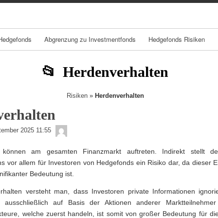
Skip
Skip
Skip
Skip
Skip
Skip
Skip
Skip
Skip
Skip
Skip
Skip
to
to
to
to
to
to
to
to
to
to
to
to
content
TEXT-
NAV_MENU-
NAV_MENU-
NAV_MENU-
NAV_MENU-
NAV_MENU-
NAV_MENU-
MSCHANDL
TEXT-
TEXT-
TEXT-
7
2
3
4
5
6
7
3
6
8
Hedgefonds
Abgrenzung zu Investmentfonds
Hedgefonds Risiken
Herdenverhalten
Risiken
»
Herdenverhalten
erhalten
admin
tember 2025 11:55
 können am gesamten Finanzmarkt auftreten. Indirekt stellt de
s vor allem für Investoren von Hedgefonds ein Risiko dar, da dieser Ei
ifikanter Bedeutung ist.
halten versteht man, dass Investoren private Informationen ignori
 ausschließlich auf Basis der Aktionen anderer Marktteilnehmer
kteure, welche zuerst handeln, ist somit von großer Bedeutung für di