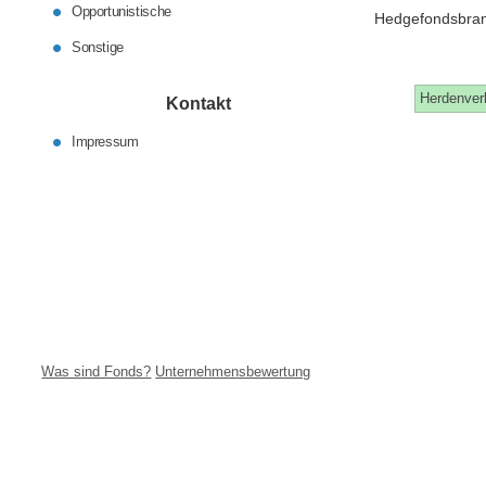
Opportunistische
Hedgefondsbra
Sonstige
Herdenver
Kontakt
Impressum
Was sind Fonds?
Unternehmensbewertung
Silber als Wertanlage
Finanzierungsinfos
Goldinfos