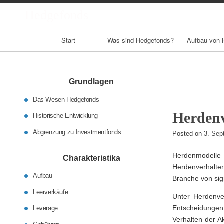
Hedgefonds
Primary
Start
Was sind Hedgefonds?
Aufbau von 
Navigation
Grundlagen
Das Wesen Hedgefonds
Herdenv
Historische Entwicklung
Abgrenzung zu Investmentfonds
Posted on
3. Sep
Herdenmodelle
Charakteristika
Herdenverhalten
Aufbau
Branche von sign
Leerverkäufe
Unter Herdenver
Entscheidungen
Leverage
Verhalten der A