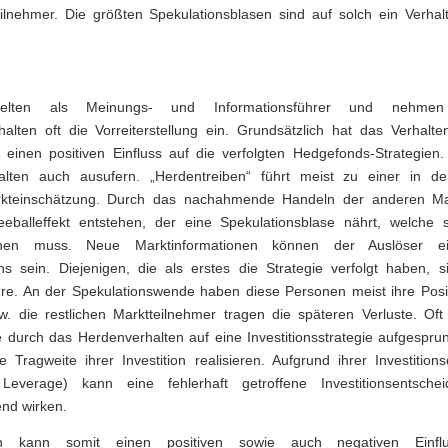
ilnehmer. Die größten Spekulationsblasen sind auf solch ein Verhal
elten als Meinungs- und Informationsführer und nehme
halten oft die Vorreiterstellung ein. Grundsätzlich hat das Verhalt
 einen positiven Einfluss auf die verfolgten Hedgefonds-Strategien
alten auch ausufern. „Herdentreiben“ führt meist zu einer in d
rkteinschätzung. Durch das nachahmende Handeln der anderen Ma
eballeffekt entstehen, der eine Spekulationsblase nährt, welche s
hen muss. Neue Marktinformationen können der Auslöser ei
 sein. Diejenigen, die als erstes die Strategie verfolgt haben, s
ure. An der Spekulationswende haben diese Personen meist ihre Posit
. die restlichen Marktteilnehmer tragen die späteren Verluste. Oft 
 durch das Herdenverhalten auf eine Investitionsstrategie aufgespru
e Tragweite ihrer Investition realisieren. Aufgrund ihrer Investition
 Leverage) kann eine fehlerhaft getroffene Investitionsentsche
nd wirken.
ten kann somit einen positiven sowie auch negativen Einfl