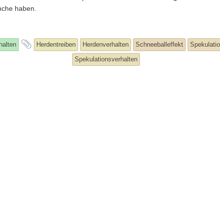
nche haben.
and
halten
Herdentreiben
Herdenverhalten
Schneeballeffekt
Spekulati
tagged
Spekulationsverhalten
©2026 raindrops
Entries RSS
and
Comments RSS
Raindrops Theme