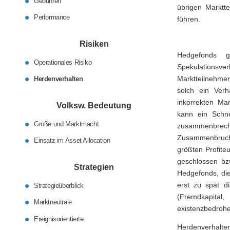
Gebühren
übrigen Marktte
Performance
führen.
Risiken
Hedgefonds g
Operationales Risiko
Spekulationsver
Marktteilnehmer
Herdenverhalten
solch ein Verh
inkorrekten Ma
Volksw. Bedeutung
kann ein Schne
Größe und Marktmacht
zusammenbrec
Zusammenbruchs
Einsatz im Asset Allocation
größten Profite
geschlossen bzw
Strategien
Hedgefonds, die
erst zu spät di
Strategieüberblick
(Fremdkapital,
Marktneutrale
existenzbedrohe
Ereignisorientierte
Herdenverhal