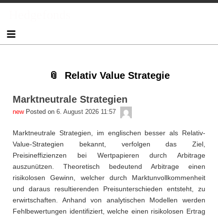
Skip
Skip
Skip
Skip
Skip
Skip
Skip
Skip
Skip
Skip
Skip
Skip
Hedgefonds
to
to
to
to
to
to
to
to
to
to
to
to
content
TEXT-
NAV_MENU-
NAV_MENU-
NAV_MENU-
NAV_MENU-
NAV_MENU-
NAV_MENU-
MSCHANDL
TEXT-
TEXT-
TEXT-
7
2
3
4
5
6
7
3
6
8
Relativ Value Strategie
Marktneutrale Strategien
admin
Posted on
6. August 2026 11:57
Marktneutrale Strategien, im englischen besser als Relativ-
Value-Strategien bekannt, verfolgen das Ziel,
Preisineffizienzen bei Wertpapieren durch Arbitrage
auszunützen. Theoretisch bedeutend Arbitrage einen
risikolosen Gewinn, welcher durch Marktunvollkommenheit
und daraus resultierenden Preisunterschieden entsteht, zu
erwirtschaften. Anhand von analytischen Modellen werden
Fehlbewertungen identifiziert, welche einen risikolosen Ertrag