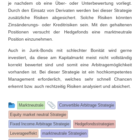
je nachdem ob eine Über- oder Unterbewertung vorliegt.
Durch den Einsatz von Derivaten werden bei dieser Strategie
zusätzliche Risiken abgesichert. Solche Risiken könnten
Zinsänderungs- oder Kreditrisiken sein. Mit den gehaltenen
Positionen versucht der Hedgefonds eine marktneutrale
Position einzunehmen.
Auch in Junk-Bonds mit schlechter Bonität wird gerne
investiert, da diese am Kapitalmarkt meist nicht vollständig
korrekt bewertet sind und somit eine Arbitragemöglichkeit
vorhanden ist. Bei dieser Strategie ist ein hochkompetentes
Management erforderlich, welches sehr schnell Chancen
erkennt bzw. auch rechtzeitig Risiken analysiert und absichert.
This
and
Marktneutrale
Convertible Arbitrage Strategie
entry
tagged
Equity market neutral Strategie
was
Fixed Income Arbitrage Strategie
Hedgefondsstrategien
posted
Leverageeffekt
marktneutrale Strategien
in