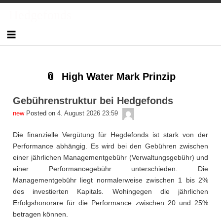
Skip
Skip
Skip
Skip
Skip
Skip
Skip
Skip
Skip
Skip
Skip
Skip
Hedgefonds
to
to
to
to
to
to
to
to
to
to
to
to
content
TEXT-
NAV_MENU-
NAV_MENU-
NAV_MENU-
NAV_MENU-
NAV_MENU-
NAV_MENU-
MSCHANDL
TEXT-
TEXT-
TEXT-
7
2
3
4
5
6
7
3
6
8
High Water Mark Prinzip
Gebührenstruktur bei Hedgefonds
admin
Posted on
4. August 2026 23:59
Die finanzielle Vergütung für Hegdefonds ist stark von der
Performance abhängig. Es wird bei den Gebühren zwischen
einer jährlichen Managementgebühr (Verwaltungsgebühr) und
einer Performancegebühr unterschieden. Die
Managementgebühr liegt normalerweise zwischen 1 bis 2%
des investierten Kapitals. Wohingegen die jährlichen
Erfolgshonorare für die Performance zwischen 20 und 25%
betragen können.