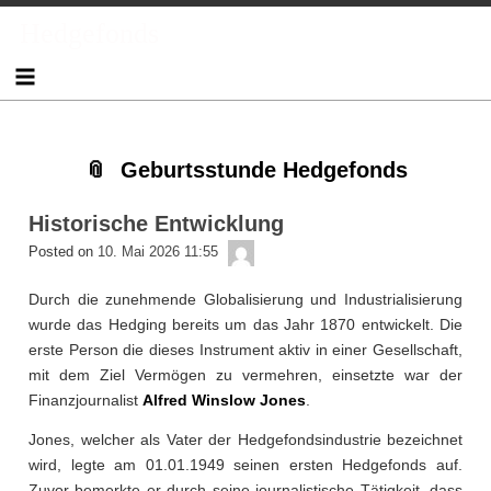
Skip
Skip
Skip
Skip
Skip
Skip
Skip
Skip
Skip
Skip
Skip
Skip
Hedgefonds
to
to
to
to
to
to
to
to
to
to
to
to
content
TEXT-
NAV_MENU-
NAV_MENU-
NAV_MENU-
NAV_MENU-
NAV_MENU-
NAV_MENU-
MSCHANDL
TEXT-
TEXT-
TEXT-
7
2
3
4
5
6
7
3
6
8
Geburtsstunde Hedgefonds
Historische Entwicklung
admin
Posted on
10. Mai 2026 11:55
Durch die zunehmende Globalisierung und Industrialisierung
wurde das Hedging bereits um das Jahr 1870 entwickelt. Die
erste Person die dieses Instrument aktiv in einer Gesellschaft,
mit dem Ziel Vermögen zu vermehren, einsetzte war der
Finanzjournalist
Alfred Winslow Jones
.
Jones, welcher als Vater der Hedgefondsindustrie bezeichnet
wird, legte am 01.01.1949 seinen ersten Hedgefonds auf.
Zuvor bemerkte er durch seine journalistische Tätigkeit, dass