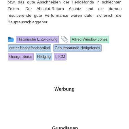
bzw. das gute Abschneiden der Hedgefonds in schlechten
Zeiten. Der Absolut-Return Ansatz und die daraus
resultierende gute Performance waren dafür sicherlich die
Hauptausschlaggeber.
This
and
Historische Entwicklung
Alfred Winslow Jones
entry
tagged
erster Hedgefondsartikel
Geburtsstunde Hedgefonds
was
George Soros
Hedging
LTCM
posted
in
Werbung
Grundlagen