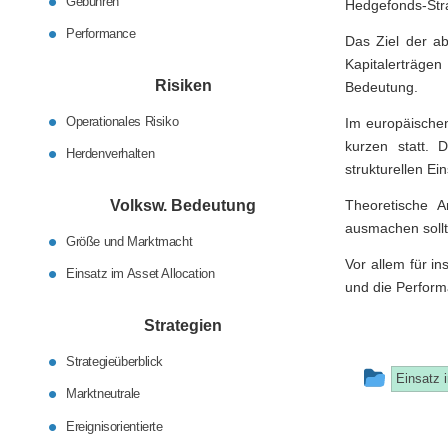
Gebühren
Hedgefonds-Stra
Performance
Das Ziel der ab
Kapitalerträge
Risiken
Bedeutung.
Operationales Risiko
Im europäischen
kurzen statt. 
Herdenverhalten
strukturellen Ei
Volksw. Bedeutung
Theoretische A
ausmachen sollt
Größe und Marktmacht
Vor allem für in
Einsatz im Asset Allocation
und die Performa
Strategien
Strategieüberblick
This
Einsatz 
Marktneutrale
entry
Ereignisorientierte
was