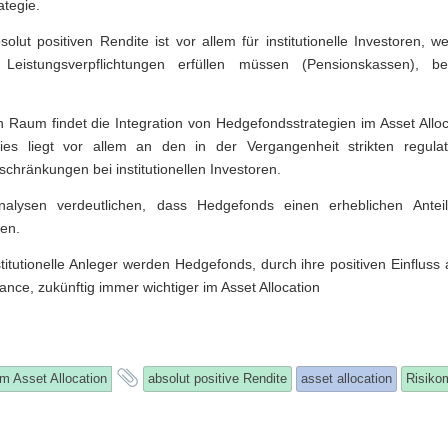
tegie.
solut positiven Rendite ist vor allem für institutionelle Investoren, 
n Leistungsverpflichtungen erfüllen müssen (Pensionskassen), 
 Raum findet die Integration von Hedgefondsstrategien im Asset Alloca
Dies liegt vor allem an den in der Vergangenheit strikten regula
nschränkungen bei institutionellen Investoren.
nalysen verdeutlichen, dass Hedgefonds einen erheblichen Anteil
en.
stitutionelle Anleger werden Hedgefonds, durch ihre positiven Einfluss 
nce, zukünftig immer wichtiger im Asset Allocation
and
im Asset Allocation
absolut positive Rendite
asset allocation
Risiko
tagged