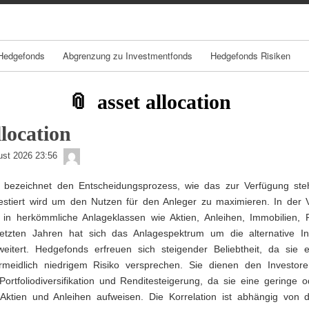
Skip
Skip
Skip
Skip
Skip
Skip
Skip
Skip
Skip
Skip
Skip
Skip
to
to
to
to
to
to
to
to
to
to
to
to
content
TEXT-
NAV_MENU-
NAV_MENU-
NAV_MENU-
NAV_MENU-
NAV_MENU-
NAV_MENU-
MSCHANDL
TEXT-
TEXT-
TEXT-
7
2
3
4
5
6
7
3
6
8
Hedgefonds
Abgrenzung zu Investmentfonds
Hedgefonds Risiken
asset allocation
location
admin
ust 2026 23:56
on bezeichnet den Entscheidungsprozess, wie das zur Verfügung ste
estiert wird um den Nutzen für den Anleger zu maximieren. In der 
 in herkömmliche Anlageklassen wie Aktien, Anleihen, Immobilien, 
etzten Jahren hat sich das Anlagespektrum um die alternative I
itert. Hedgefonds erfreuen sich steigender Beliebtheit, da sie ei
rmeidlich niedrigem Risiko versprechen. Sie dienen den Investore
Portfoliodiversifikation und Renditesteigerung, da sie eine geringe 
 Aktien und Anleihen aufweisen. Die Korrelation ist abhängig von 