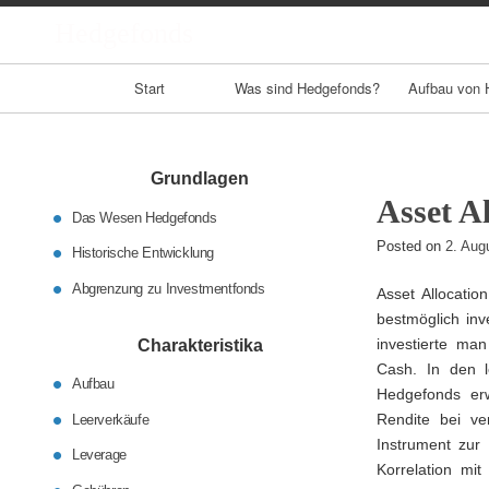
Hedgefonds
Primary
Start
Was sind Hedgefonds?
Aufbau von 
Navigation
Grundlagen
Asset Al
Das Wesen Hedgefonds
Posted on
2. Aug
Historische Entwicklung
Abgrenzung zu Investmentfonds
Asset Allocati
bestmöglich inv
investierte man
Charakteristika
Cash. In den l
Aufbau
Hedgefonds erwe
Rendite bei ve
Leerverkäufe
Instrument zur 
Leverage
Korrelation mit