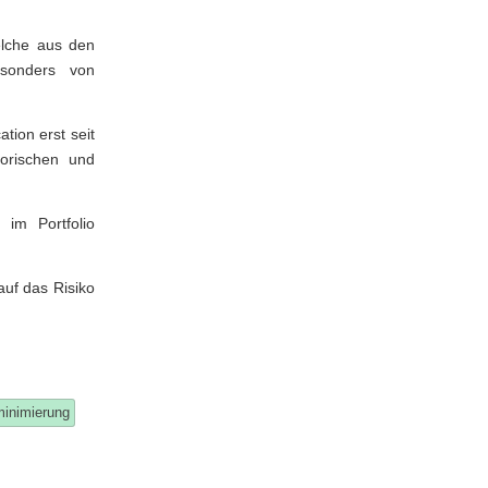
welche aus den
besonders von
tion erst seit
torischen und
 im Portfolio
auf das Risiko
minimierung