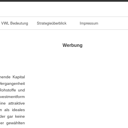
VWL Bedeutung
Strategieüberblick
Impressum
Werbung
hende Kapital
Vergangenheit
Rohstoffe und
nvestmentform
ne attraktive
n als ideales
oder gar keine
der gewählten