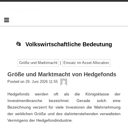
Skip
Skip
Skip
Skip
Skip
Skip
Skip
Skip
Skip
Skip
Skip
Skip
Hedgefonds
to
to
to
to
to
to
to
to
to
to
to
to
content
TEXT-
NAV_MENU-
NAV_MENU-
NAV_MENU-
NAV_MENU-
NAV_MENU-
NAV_MENU-
MSCHANDL
TEXT-
TEXT-
TEXT-
7
2
3
4
5
6
7
3
6
8
Volkswirtschaftliche Bedeutung
Größe und Marktmacht
|
Einsatz im Asset Allocation
Größe und Marktmacht von Hedgefonds
admin
Posted on
29. Juni 2026 11:55
Hedgefonds werden oft als die Königsklasse der
Investmentbranche bezeichnet. Gerade solch eine
Bezeichnung verzerrt für viele Investoren die Wahrnehmung
der wirklichen Größe und des dahinterstehenden verwalteten
Vermögens der Hedgefondindustrie.