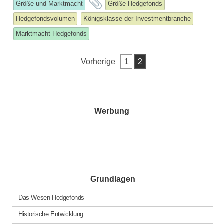
and
Größe und Marktmacht
Größe Hedgefonds
tagged
Hedgefondsvolumen
Königsklasse der Investmentbranche
Marktmacht Hedgefonds
Seitennummerierung
Vorherige
1
2
der
Beiträge
Werbung
Grundlagen
Das Wesen Hedgefonds
Historische Entwicklung