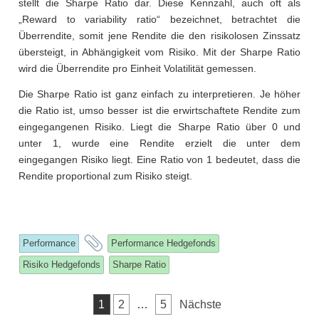
stellt die Sharpe Ratio dar. Diese Kennzahl, auch oft als
„Reward to variability ratio“ bezeichnet, betrachtet die
Überrendite, somit jene Rendite die den risikolosen Zinssatz
übersteigt, in Abhängigkeit vom Risiko. Mit der Sharpe Ratio
wird die Überrendite pro Einheit Volatilität gemessen.
Die Sharpe Ratio ist ganz einfach zu interpretieren. Je höher
die Ratio ist, umso besser ist die erwirtschaftete Rendite zum
eingegangenen Risiko. Liegt die Sharpe Ratio über 0 und
unter 1, wurde eine Rendite erzielt die unter dem
eingegangen Risiko liegt. Eine Ratio von 1 bedeutet, dass die
Rendite proportional zum Risiko steigt.
and
Performance
Performance Hedgefonds
tagged
Risiko Hedgefonds
Sharpe Ratio
Seitennummerierung
1
2
…
5
Nächste