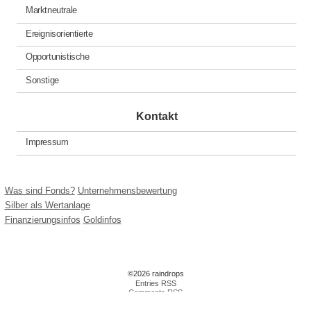
Marktneutrale
Ereignisorientierte
Opportunistische
Sonstige
Kontakt
Impressum
Was sind Fonds?
Unternehmensbewertung
Silber als Wertanlage
Finanzierungsinfos
Goldinfos
©2026 raindrops
Entries RSS
Comments RSS
Raindrops Theme