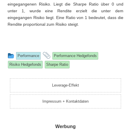
eingegangenen Risiko. Liegt die Sharpe Ratio über 0 und
unter 1, wurde eine Rendite erzielt die unter dem
eingegangen Risiko liegt. Eine Ratio von 1 bedeutet, dass die
Rendite proportional zum Risiko steigt.
This
and
Performance
Performance Hedgefonds
entry
tagged
Risiko Hedgefonds
Sharpe Ratio
was
posted
in
Leverage-Effekt
Impressum + Kontaktdaten
Werbung