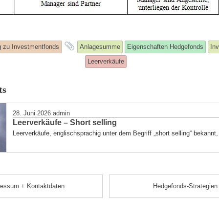
and
 zu Investmentfonds
Anlagesumme
Eigenschaften Hedgefonds
In
tagged
Leerverkäufe
ts
28. Juni 2026
admin
Leerverkäufe – Short selling
Leerverkäufe, englischsprachig unter dem Begriff „short selling“ bekannt, 
ressum + Kontaktdaten
Hedgefonds-Strategien