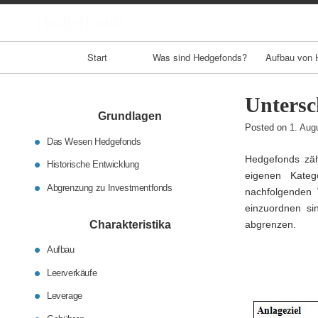
Hedgefonds
Primary
Start
Was sind Hedgefonds?
Aufbau von 
Navigation
Untersc
Grundlagen
Posted on
1. Aug
Das Wesen Hedgefonds
Hedgefonds zähl
Historische Entwicklung
eigenen Kateg
Abgrenzung zu Investmentfonds
nachfolgenden 
einzuordnen si
Charakteristika
abgrenzen.
Aufbau
Leerverkäufe
Leverage