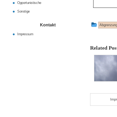
Opportunistische
Sonstige
This
Kontakt
Abgrenzung
entry
Impressum
was
Related Pos
posted
in
Imp