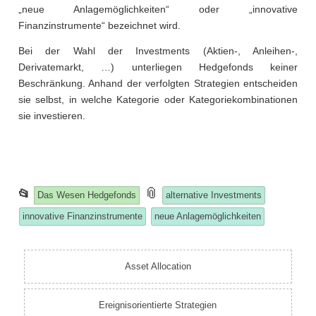
„neue Anlagemöglichkeiten“ oder „innovative
Finanzinstrumente“ bezeichnet wird.
Bei der Wahl der Investments (Aktien-, Anleihen-,
Derivatemarkt, …) unterliegen Hedgefonds keiner
Beschränkung. Anhand der verfolgten Strategien entscheiden
sie selbst, in welche Kategorie oder Kategoriekombinationen
sie investieren.
This
and
📎
📂
Das Wesen Hedgefonds
alternative Investments
entry
tagged
innovative Finanzinstrumente
neue Anlagemöglichkeiten
was
posted
in
Asset Allocation
Ereignisorientierte Strategien